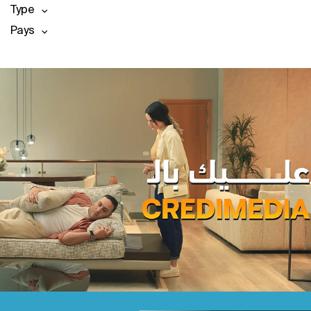
Type
Pays