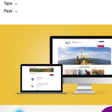
Type
Pays