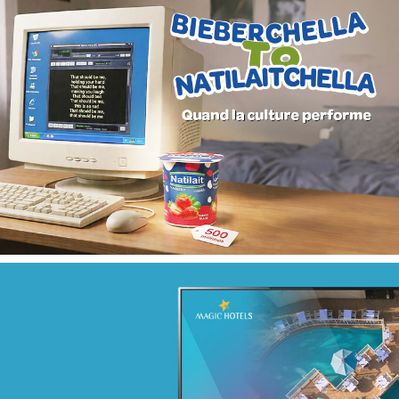
Campagne digitale "Projets de vie"
Banque et finance
Marketing Digital & Com 360°
Stratégie Social Media
Activation digitale & média
Achat media
Campagne BIAT TRE Juil. 2022
Banque et finance
Marketing Digital & Com 360°
Stratégie Social Media