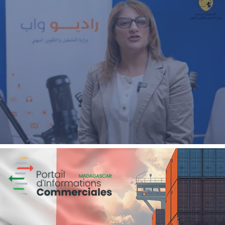
Real-Time Marketing Activation
Agroalimentaire
Marketing Digital & Com 360°
Activation digitale & média
Magic hôtels
Tourisme
Growth Marketing
Marketing Digital & Com 360°