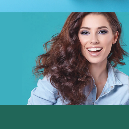
Géant
E-retail
Grande distribution
UX/UI design
Plateformes digitales
Run services
Solution e-commerce
Web, Intranet et Extranet
Chemonics ‘programme USAID