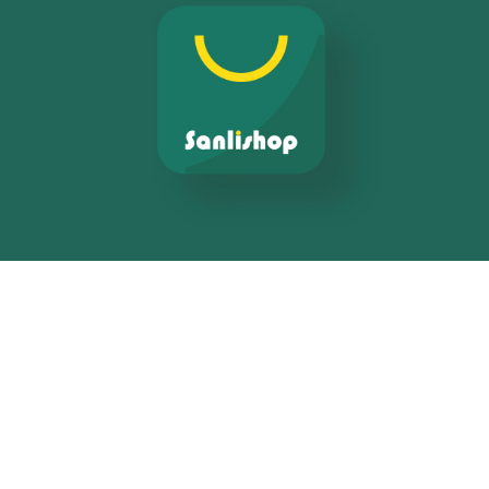
E-gov
E-réputation
Marketing Digital & Com 360°
Activation digitale & média