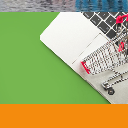
Douirti
Immobilier
UX/UI design
Marketing Digital & Com 360°
Plateformes digitales
Stratégie Social Media
Web, Intranet et Extranet
Achat media