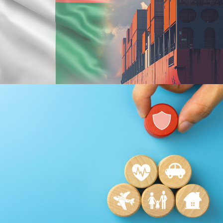
Plateformes digitales
Stratégie Social Media
Activation digitale & média
Applications Mobiles
Web, Intranet et Extranet
Achat media
Brand Content
Digital Transformation
EcoPact
Marketing Digital & Com 360°
Stratégie Social Media
Activation digitale & média
Achat media
Brand Content