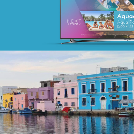
Activation digitale & média
Achat media
Amen Santé
Santé
Marketing Digital & Com 360°
Plateformes digitales
Référencement
Stratégie Social Media
Web, Intranet et Extranet