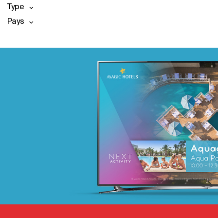
Type
Pays