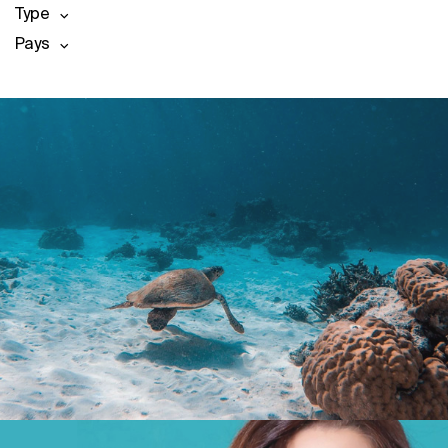
Type
Pays