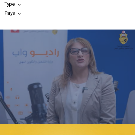
Type
Pays