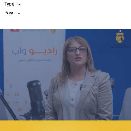
Type
Pays