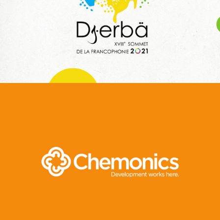
Web, Intranet et Extranet
Invest In Tunisia
E-gov
Plateformes digitales
Web, Intranet et Extranet