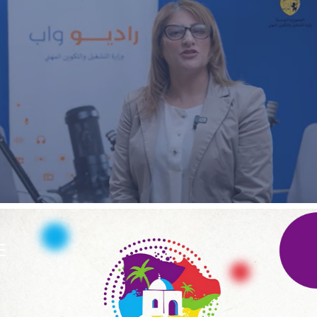
ECOAGRIS : Plateforme data-driven
ONG & Bailleur de fonds
E-gov
Plateformes digitales
E
ANSEJ
ONG & Bailleur de fonds
E-gov
Plateformes digitales