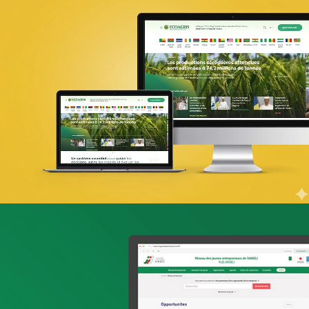
PIC Madagascar
ONG & Bailleur de fonds
E-gov
Plateformes digitales
Web, Intranet et Extranet
UX Design
ONTT
Tourisme
E-gov
Plateformes digitales