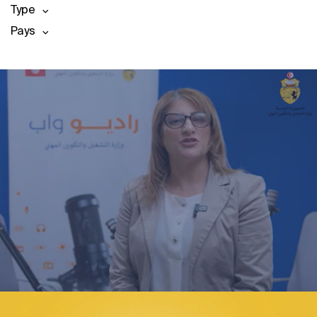
Type
Pays