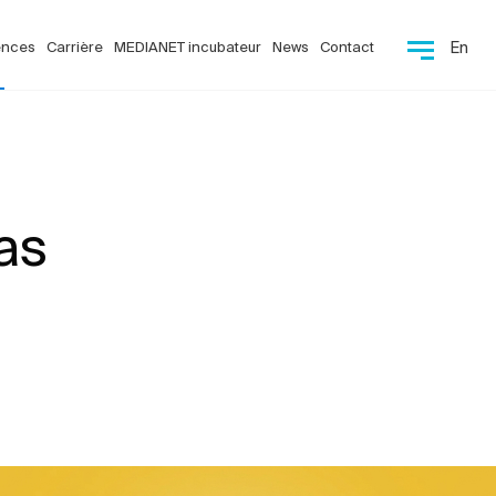
ences
Carrière
MEDIANET incubateur
News
Contact
En
as