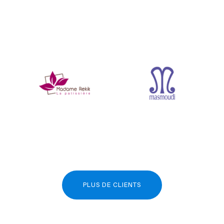
PLUS DE CLIENTS