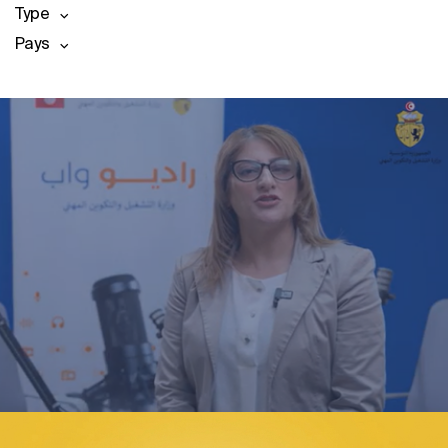
Type
Pays