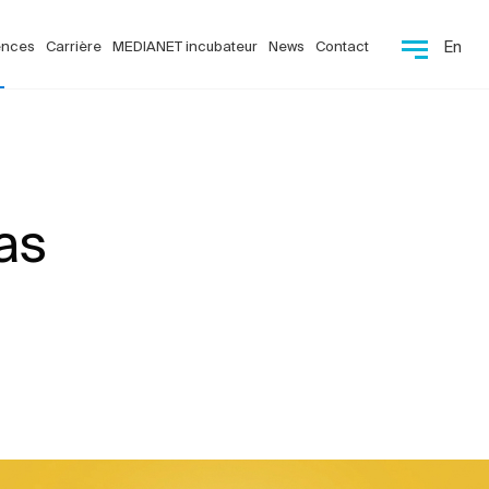
ences
Carrière
MEDIANET incubateur
News
Contact
En
as