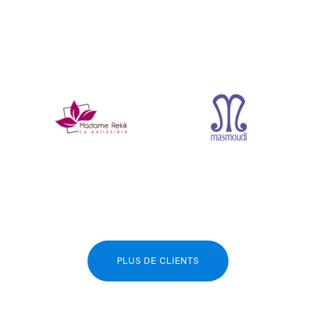
PLUS DE CLIENTS