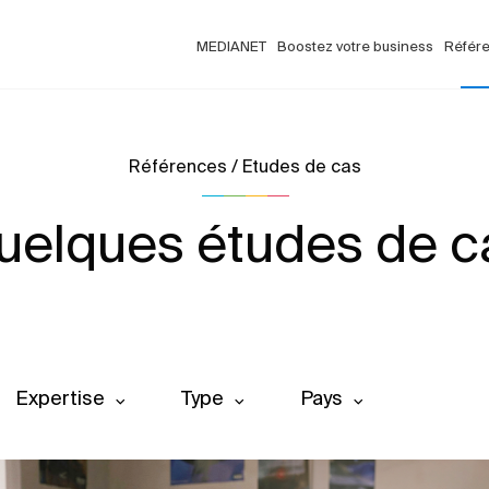
MEDIANET
Boostez votre business
Référ
Références / Etudes de cas
uelques études de c
Expertise
Type
Pays