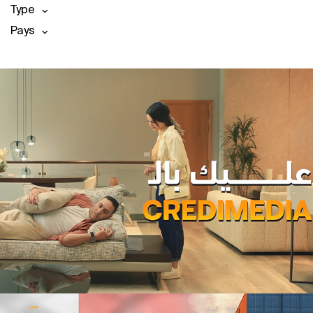
Type
Pays