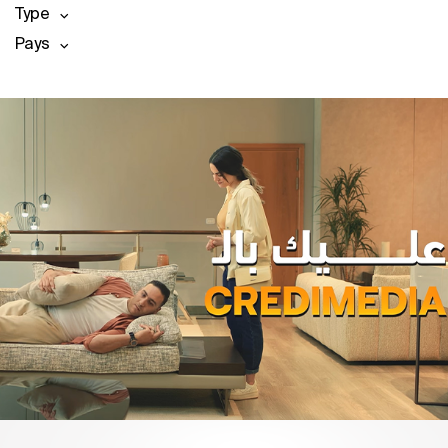
Type
Pays