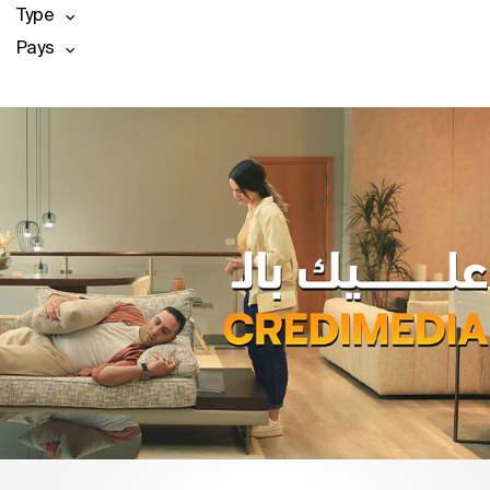
Type
Pays