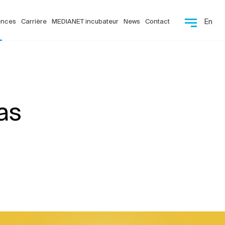
ences
Carrière
MEDIANET incubateur
News
Contact
En
as