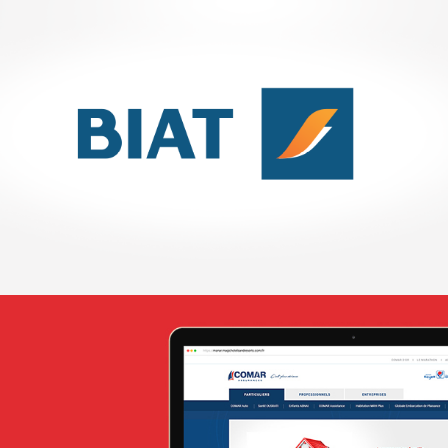
ANIE TCHAD
UX/UI design
Plateformes digitales
Web, Intranet et Extranet
Attijari Leasing
Banque et finance
UX/UI design
Plateformes digitales