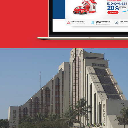
Stratégie Social Media
Web, Intranet et Extranet
Albaraka Bank
Banque et finance
UX/UI design
Plateformes digitales
Run services
Web, Intranet et Extranet