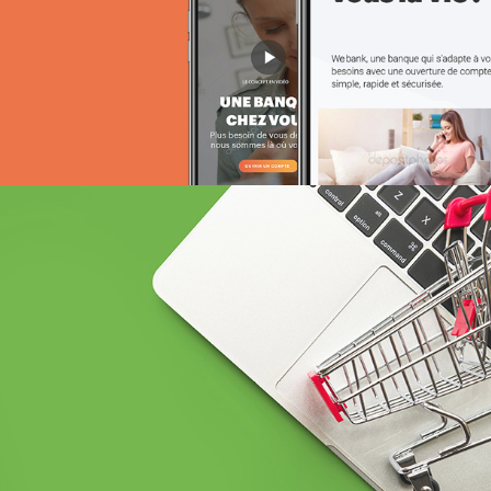
Référencement
Run services
Web, Intranet et Extranet
BCEAO sénégal
Banque et finance
UX/UI design
Plateformes digitales
Web, Intranet et Extranet