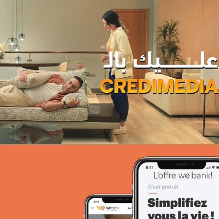
Campagne BIAT TRE Juil. 2022
Banque et finance
Marketing Digital & Com 360°
Stratégie Social Media
Activation digitale & média
Achat media
COMAR
Assurance
Growth Marketing
Plateformes digitales