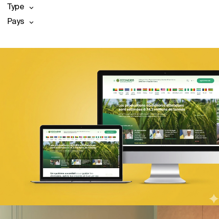
Type
Pays