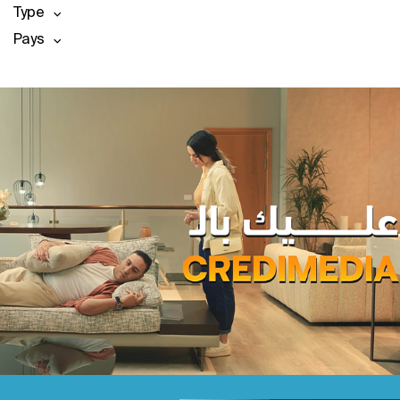
Type
Pays