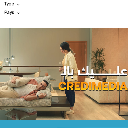
Type
Pays