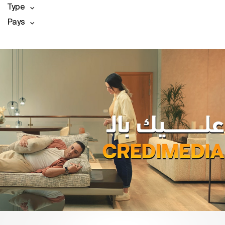
Type
Pays