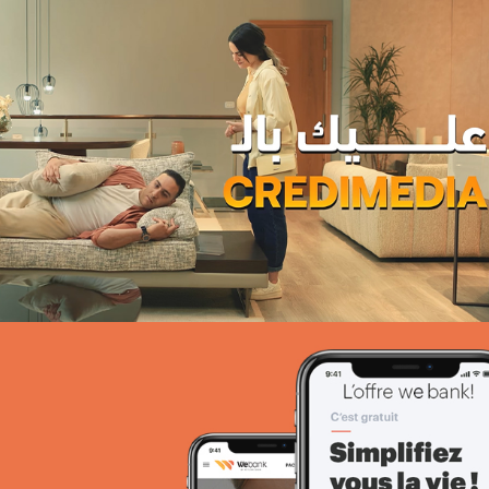
PIC Madagascar
ONG & Bailleur de fonds
E-gov
Plateformes digitales
Web, Intranet et Extranet
UX Design
Attijari Leasing
Banque et finance
UX/UI design
Plateformes digitales