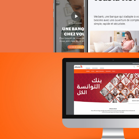
Stratégie Social Media
Web, Intranet et Extranet
La Poste de Côte d’Ivoire
Banque et finance
Plateformes digitales
Solution e-commerce
Web, Intranet et Extranet