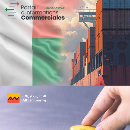
Campagne BIAT TRE Juil. 2022
Banque et finance
Marketing Digital & Com 360°
Stratégie Social Media
Activation digitale & média
Achat media
BCEAO sénégal
Banque et finance
UX/UI design
Plateformes digitales