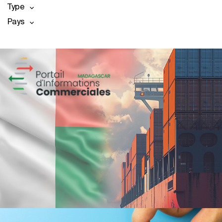
Type
Pays