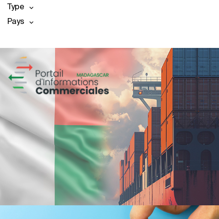
Type
Pays