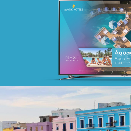
Campagne BIAT TRE Juil. 2022
Banque et finance
Marketing Digital & Com 360°
Stratégie Social Media
Activation digitale & média
Achat media
Founa
Grande distribution
Plateformes digitales
Référencement