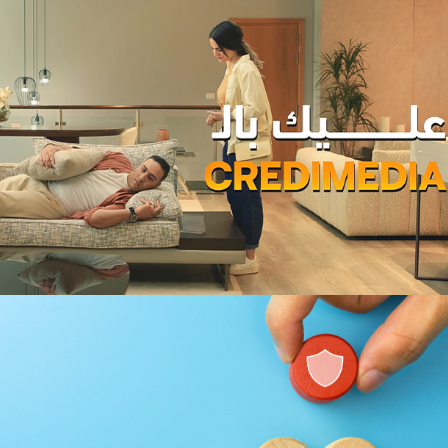
Magic hôtels
Tourisme
Growth Marketing
Marketing Digital & Com 360°
Plateformes digitales
Stratégie Social Media
Activation digitale & média
Applications Mobiles
Web, Intranet et Extranet
Achat media
Brand Content
Digital Transformation
EcoPact
Marketing Digital & Com 360°
Stratégie Social Media
Activation digitale & média