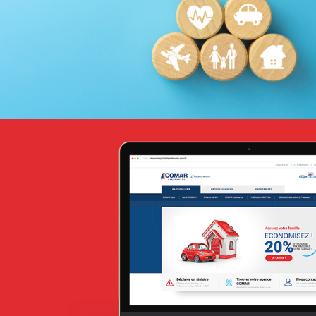
Achat media
Brand Content
Attijari Leasing
Banque et finance
UX/UI design
Plateformes digitales
Stratégie Social Media
Web, Intranet et Extranet