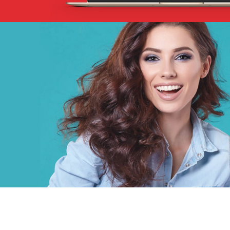
Douirti
Immobilier
UX/UI design
Marketing Digital & Com 360°
Plateformes digitales
Stratégie Social Media
Web, Intranet et Extranet
Achat media