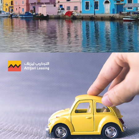
Stratégie Social Media
Solution e-commerce
Brand Content
Amen Santé
Santé
Marketing Digital & Com 360°
Plateformes digitales
Référencement
Stratégie Social Media
Web, Intranet et Extranet