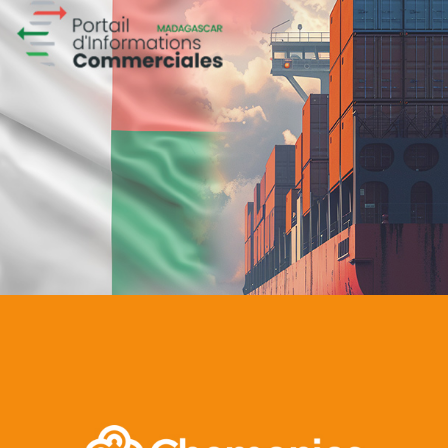
GAT ASSURANCES
Assurance
Marketing Digital & Com 360°
Plateformes digitales
Référencement
Stratégie Social Media
Activation digitale & média
Web, Intranet et Extranet