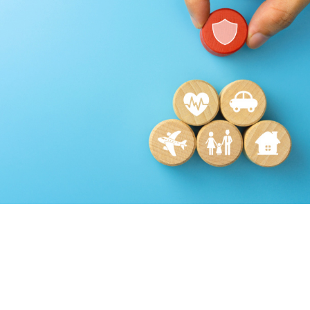
COMAR
Assurance
Growth Marketing
Plateformes digitales
Référencement
Run services
Web, Intranet et Extranet