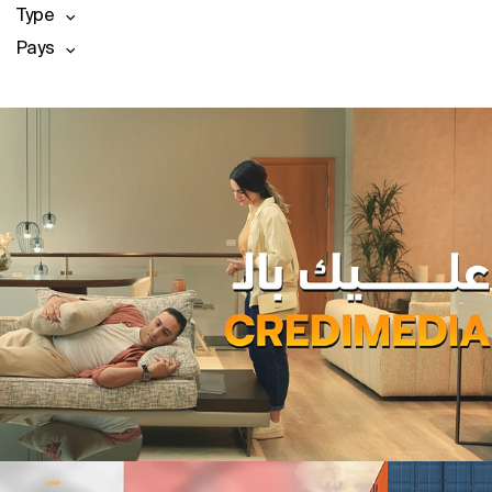
Type
Pays