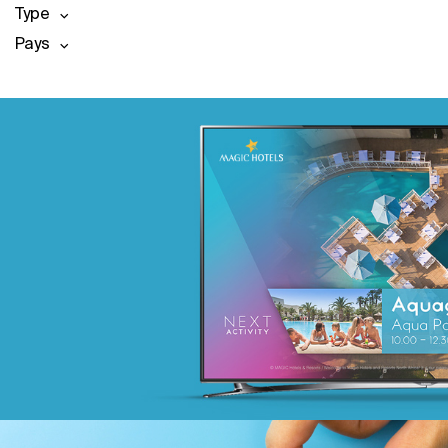
Type
Pays