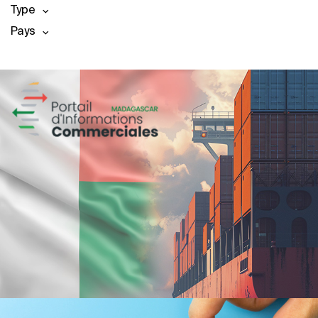
Type
Pays