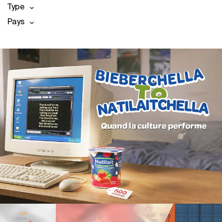
Type
Pays