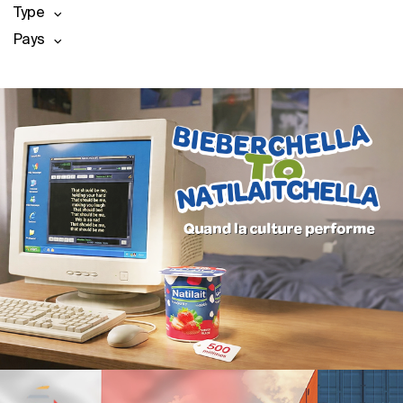
Type
Pays