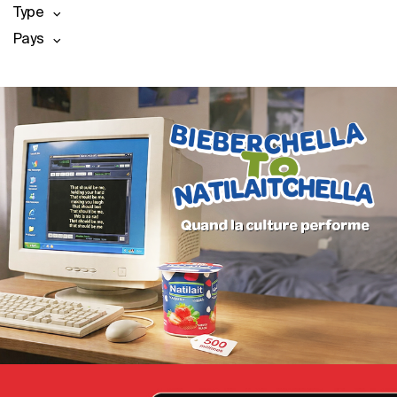
Type
Pays