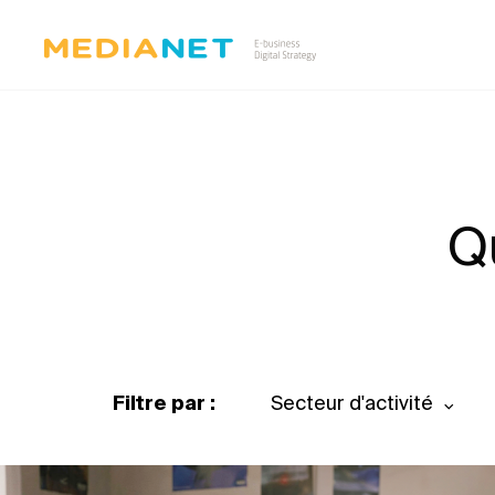
Q
Filtre par :
Secteur d'activité