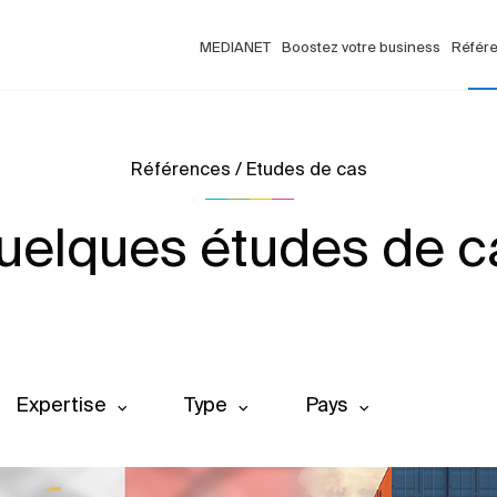
MEDIANET
Boostez votre business
Référ
Références / Etudes de cas
uelques études de c
Expertise
Type
Pays