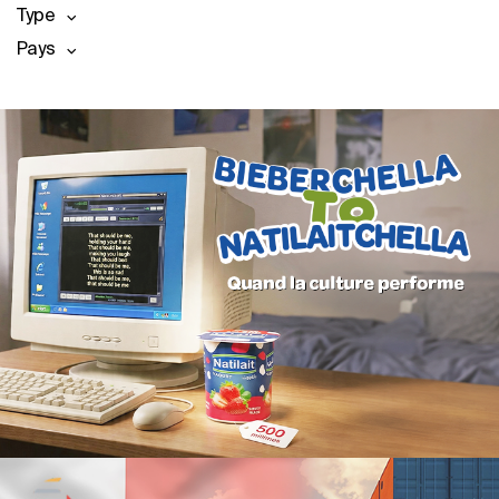
Type
Pays