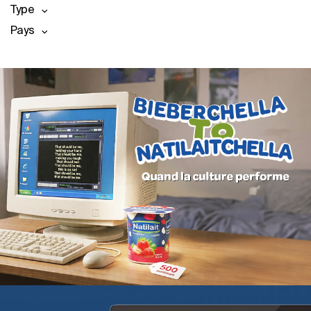
Type
Pays