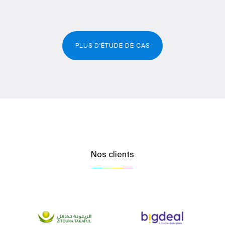
PLUS D'ÉTUDE DE CAS
Nos clients