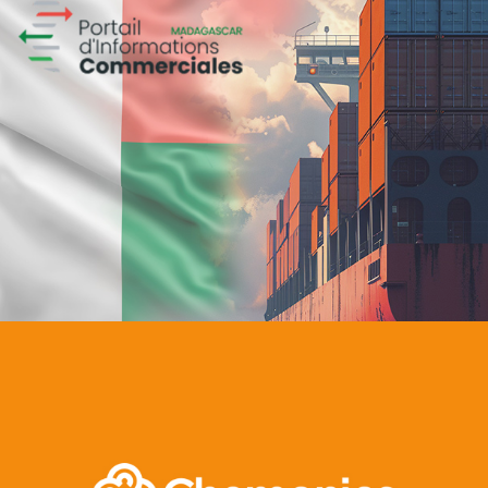
Lilas
E-retail
Marketing Digital & Com 360°
Plateformes digitales
Stratégie Social Media
Activation digitale & média
Applications Mobiles
Web, Intranet et Extranet