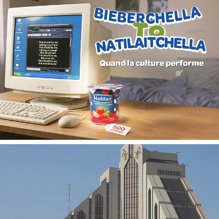
PIC Madagascar
ONG & Bailleur de fonds
E-gov
Plateformes digitales
Web, Intranet et Extranet
UX Design
Chemonics ‘programme USAID
E-gov
E-réputation
Marketing Digital & Com 360°