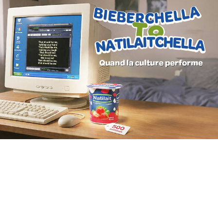
Chemonics ‘programme USAID
E-gov
E-réputation
Marketing Digital & Com 360°
Activation digitale & média