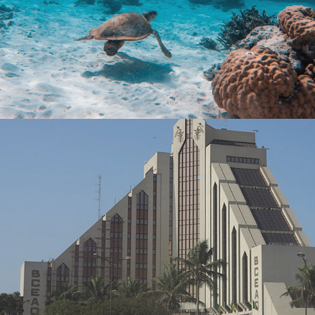
Stratégie Social Media
Web, Intranet et Extranet
Albaraka Bank
Banque et finance
UX/UI design
Plateformes digitales
Run services
Web, Intranet et Extranet