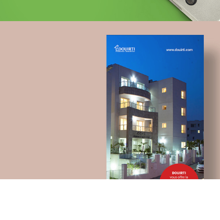
Topnet
telecommunication
UX/UI design
Plateformes digitales
Applications Mobiles
Web, Intranet et Extranet