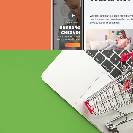
BCEAO sénégal
Banque et finance
UX/UI design
Plateformes digitales
Web, Intranet et Extranet