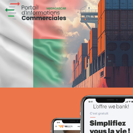
ANIE TCHAD
UX/UI design
Plateformes digitales
Web, Intranet et Extranet
SPARAC
UX/UI design
Activation digitale & média
Web, Intranet et Extranet