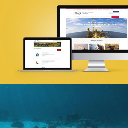
18ÈME SOMMET DE LA FRANCOPHONI
E-gov
UX/UI design
Référencement
Infogérance et Hosting
Web, Intranet et Extranet
Attijari Leasing
Banque et finance
UX/UI design
Plateformes digitales