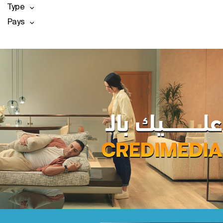
Type
Pays