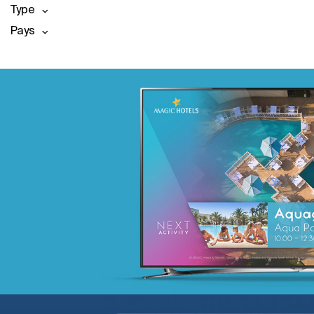
Type
Pays