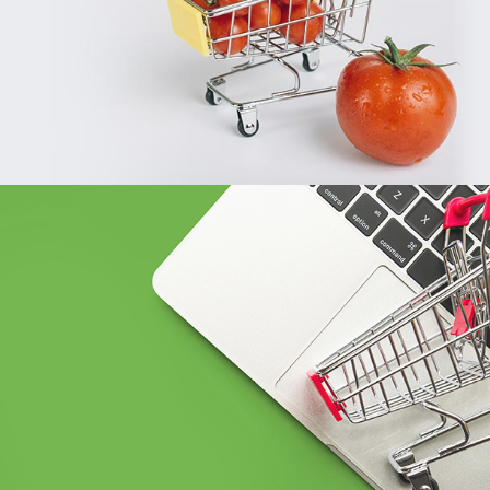
BCEAO sénégal
Banque et finance
UX/UI design
Plateformes digitales
Web, Intranet et Extranet