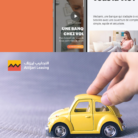
Stratégie Social Media
Solution e-commerce
Brand Content
Géant
E-retail
Grande distribution
UX/UI design
Plateformes digitales
Run services
Solution e-commerce
Web, Intranet et Extranet