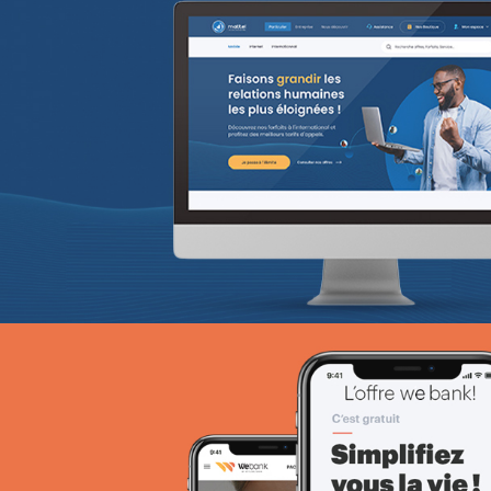
ANIE TCHAD
UX/UI design
Plateformes digitales
Web, Intranet et Extranet
Founa
Grande distribution
Plateformes digitales
Référencement