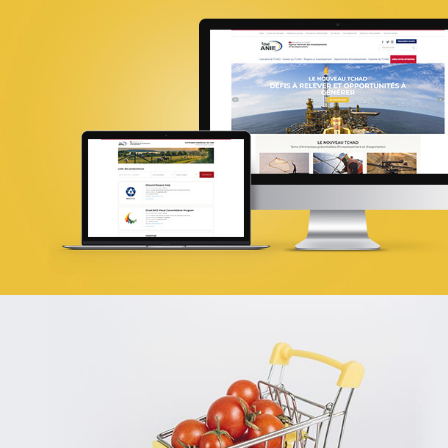
18ÈME SOMMET DE LA FRANCOPHONI
E-gov
UX/UI design
Référencement
Infogérance et Hosting
Web, Intranet et Extranet
SPARAC
UX/UI design
Activation digitale & média
Web, Intranet et Extranet