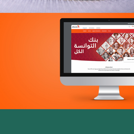
Douirti
Immobilier
UX/UI design
Marketing Digital & Com 360°
Plateformes digitales
Stratégie Social Media
Web, Intranet et Extranet
Achat media