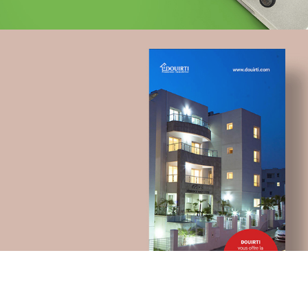
Topnet
telecommunication
UX/UI design
Plateformes digitales
Applications Mobiles
Web, Intranet et Extranet