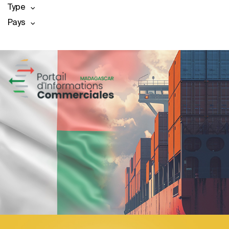
Type
Pays