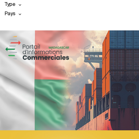
Type
Pays