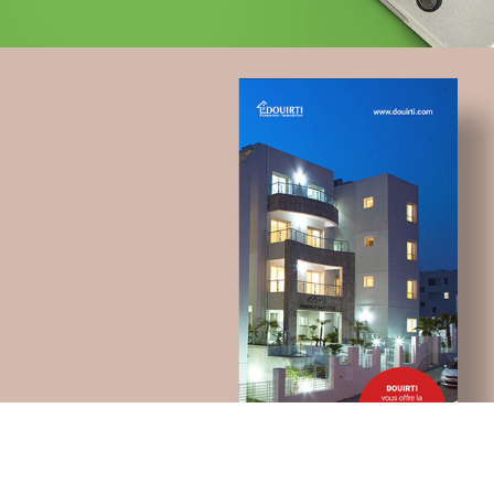
Topnet
telecommunication
UX/UI design
Plateformes digitales
Applications Mobiles
Web, Intranet et Extranet