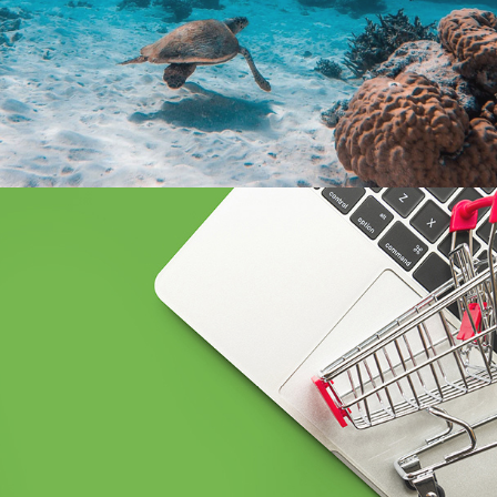
Stratégie Social Media
Web, Intranet et Extranet
BCEAO sénégal
Banque et finance
UX/UI design
Plateformes digitales
Web, Intranet et Extranet