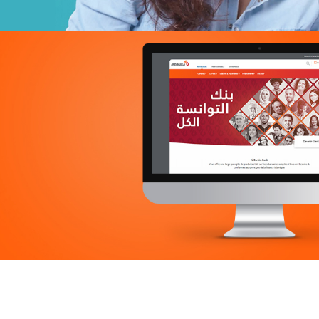
Douirti
Immobilier
UX/UI design
Marketing Digital & Com 360°
Plateformes digitales
Stratégie Social Media
Web, Intranet et Extranet
Achat media