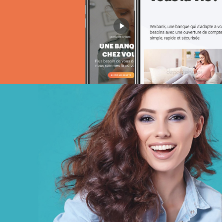
Géant
E-retail
Grande distribution
UX/UI design
Plateformes digitales
Run services
Solution e-commerce
Web, Intranet et Extranet