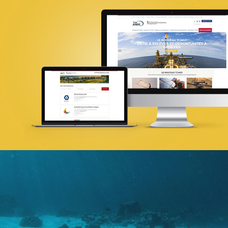
18ÈME SOMMET DE LA FRANCOPHONI
E-gov
UX/UI design
Référencement
Infogérance et Hosting
Web, Intranet et Extranet
Attijari Leasing
Banque et finance
UX/UI design
Plateformes digitales