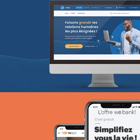
ANIE TCHAD
UX/UI design
Plateformes digitales
Web, Intranet et Extranet
SPARAC
UX/UI design
Activation digitale & média
Web, Intranet et Extranet