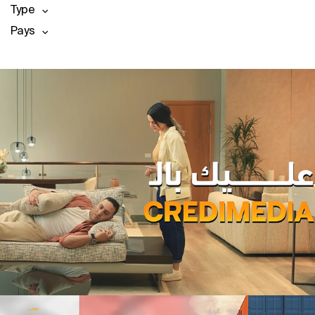
Type
Pays