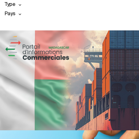
Type
Pays