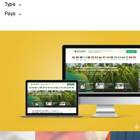
Type
Pays