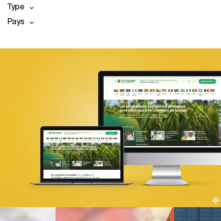
Type
Pays