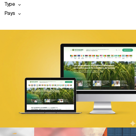
Type
Pays