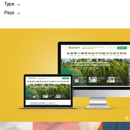
Type
Pays